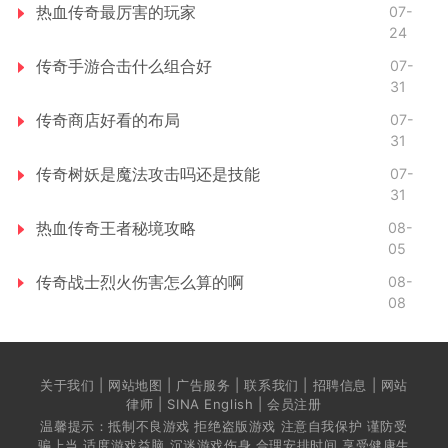
热血传奇最厉害的玩家
07-
24
传奇手游合击什么组合好
07-
31
传奇商店好看的布局
07-
31
传奇树妖是魔法攻击吗还是技能
07-
31
热血传奇王者秘境攻略
08-
05
传奇战士烈火伤害怎么算的啊
08-
08
关于我们 | 网站地图 | 广告服务 | 联系我们 | 招聘信息 | 网站
律师 | SINA English | 会员注册
温馨提示：抵制不良游戏 拒绝盗版游戏 注意自我保护 谨防受
骗上当 适度游戏益脑 沉迷游戏伤身 合理安排时间 享受健康生