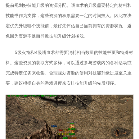
提前规划好技能升级的资源分配。嗜血术的升级需要特定的材料和
技能书作为支撑，这些资源的积累需要一定的时间投入。因此在决
定优先升级哪个技能前，最好先评估自己当前拥有的资源状况，避
免因为资源不足而导致技能升级计划搁浅。
5级火符和4级嗜血术都需要消耗相当数量的技能书页和特殊材
料。这些资源的获取方式多样，可以通过参与游戏内的各种活动或
完成特定任务来收集。合理规划资源的使用对技能升级进度至关重
要，建议根据自身的游戏进度来安排技能升级的先后顺序。